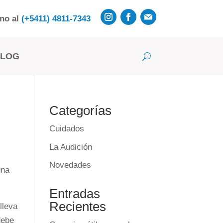
rno al
(+5411) 4811-7343
BLOG
Categorías
Cuidados
La Audición
Novedades
una
Entradas
Recientes
lleva
debe