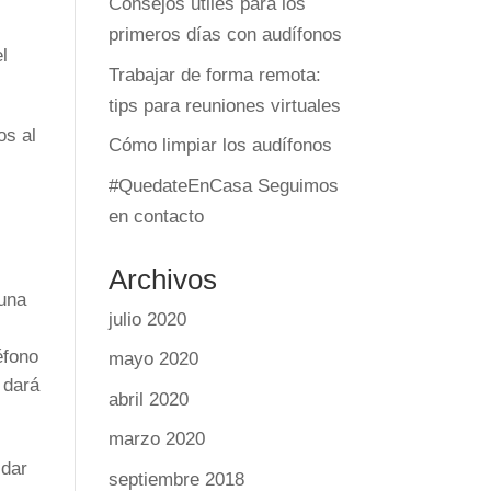
Consejos útiles para los
primeros días con audífonos
l
Trabajar de forma remota:
tips para reuniones virtuales
os al
Cómo limpiar los audífonos
#QuedateEnCasa Seguimos
en contacto
Archivos
 una
julio 2020
éfono
mayo 2020
 dará
abril 2020
marzo 2020
idar
septiembre 2018